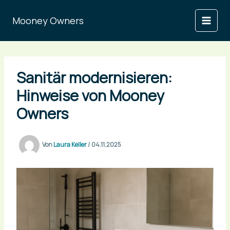
Zum
Inhalt
Mooney Owners
springen
Sanitär modernisieren:
Hinweise von Mooney
Owners
Von
Laura Keller
/
04.11.2025