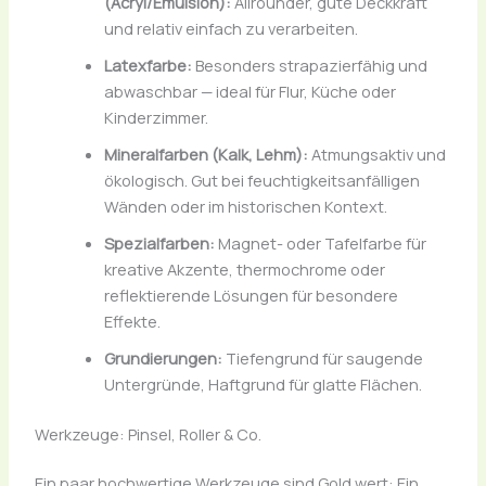
(Acryl/Emulsion):
Allrounder, gute Deckkraft
und relativ einfach zu verarbeiten.
Latexfarbe:
Besonders strapazierfähig und
abwaschbar — ideal für Flur, Küche oder
Kinderzimmer.
Mineralfarben (Kalk, Lehm):
Atmungsaktiv und
ökologisch. Gut bei feuchtigkeitsanfälligen
Wänden oder im historischen Kontext.
Spezialfarben:
Magnet- oder Tafelfarbe für
kreative Akzente, thermochrome oder
reflektierende Lösungen für besondere
Effekte.
Grundierungen:
Tiefengrund für saugende
Untergründe, Haftgrund für glatte Flächen.
Werkzeuge: Pinsel, Roller & Co.
Ein paar hochwertige Werkzeuge sind Gold wert: Ein